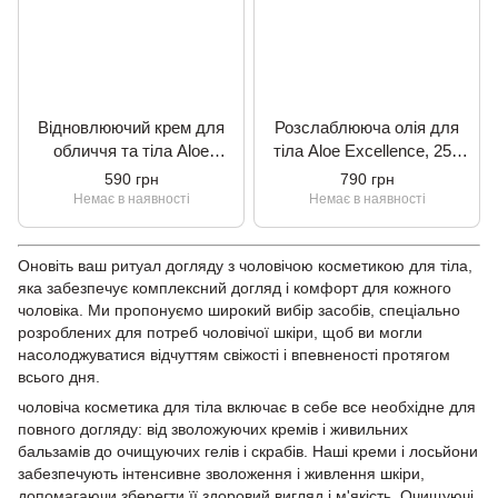
Відновлюючий крем для
Розслаблююча олія для
обличчя та тіла Aloe
тіла Aloe Excellence, 250
Excellence, 300 мл.
мл.
590 грн
790 грн
Немає в наявності
Немає в наявності
Оновіть ваш ритуал догляду з чоловічою косметикою для тіла,
яка забезпечує комплексний догляд і комфорт для кожного
чоловіка. Ми пропонуємо широкий вибір засобів, спеціально
розроблених для потреб чоловічої шкіри, щоб ви могли
насолоджуватися відчуттям свіжості і впевненості протягом
всього дня.
чоловіча косметика для тіла включає в себе все необхідне для
повного догляду: від зволожуючих кремів і живильних
бальзамів до очищуючих гелів і скрабів. Наші креми і лосьйони
забезпечують інтенсивне зволоження і живлення шкіри,
допомагаючи зберегти її здоровий вигляд і м'якість. Очищуючі