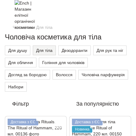
Чоловікам
Для тіла
Чоловіча косметика для тіла
Для душу
Для тіла
Дезодоранти
Для рук та ніг
Для обличчя
Гоління для чоловіків
Догляд за бородою
Волосся
Чоловіча парфумерія
Набори
Фільтр
За популярністю
Доставка з ЄС
Доставка з ЄС
Новинка