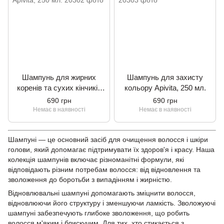
Шампунь для жирних
Шампунь для захисту
коренів та сухих кінчиків
кольору Apivita, 250 мл.
Apivita, 250 мл.
690 грн
690 грн
Немає в наявності
Немає в наявності
Шампуні — це основний засіб для очищення волосся і шкіри
голови, який допомагає підтримувати їх здоров'я і красу. Наша
колекція шампунів включає різноманітні формули, які
відповідають різним потребам волосся: від відновлення та
зволоження до боротьби з випадінням і жирністю.
Відновлювальні шампуні допомагають зміцнити волосся,
відновлюючи його структуру і зменшуючи ламкість. Зволожуючі
шампуні забезпечують глибоке зволоження, що робить
волосся м'яким і блискучим. Для тих, хто стикається з