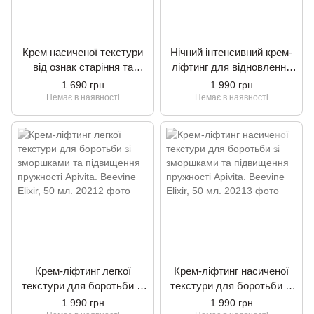
Крем насиченої текстури
Нічний інтенсивний крем-
від ознак старіння та
ліфтинг для відновлення
слідів втоми Apivita. Bee
шкіри Apivita. Beevine Elixir,
1 690 грн
1 990 грн
Radiant, 50 мл.
50 мл.
Немає в наявності
Немає в наявності
Крем-ліфтинг легкої
Крем-ліфтинг насиченої
текстури для боротьби зі
текстури для боротьби зі
зморшками та підвищення
зморшками та підвищення
1 990 грн
1 990 грн