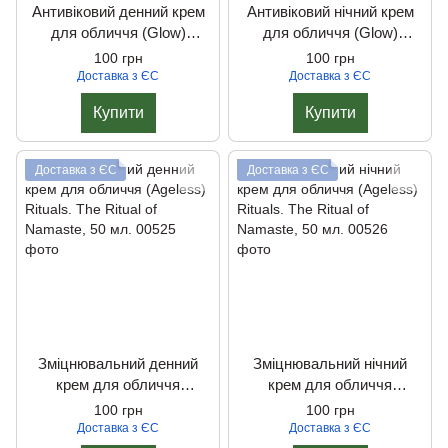
Антивіковий денний крем
Антивіковий нічний крем
для обличчя (Glow)
для обличчя (Glow)
Rituals. The Ritual of
Rituals. The Ritual of
100 грн
100 грн
Namaste, 50 мл.
Namaste, 50 мл.
Доставка з ЄС
Доставка з ЄС
Купити
Купити
Доставка з ЄС
Доставка з ЄС
Зміцнювальний денний
Зміцнювальний нічний
крем для обличчя
крем для обличчя
(Ageless) Rituals. The Ritual
(Ageless) Rituals. The Ritual
100 грн
100 грн
of Namaste, 50 мл.
of Namaste, 50 мл.
Доставка з ЄС
Доставка з ЄС