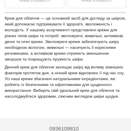
пружності Apivita. Beevine
пружності Apivita. Beevine
Немає в наявності
Немає в наявності
Elixir, 50 мл.
Elixir, 50 мл.
Крем для обличчя — це основний засіб для догляду за шкірою,
який допомагає підтримувати її здоров'я, зволоженість і
молодість. У нашому асортименті представлені креми для
різних типів шкіри та потреб: зволожуючі, живильні, антивікові,
денні та нічні креми. Зволожуючі креми забезпечують шкіру
необхідною вологою, живильні — насичують її корисними
речовинами, а антивікові креми сприяють зменшенню
зморшок та покращують пружність шкіри.
Денний крем для обличчя захищає шкіру від впливу зовнішніх
факторів протягом дня, а нічний крем відновлює її під час сну.
Усі наші креми збагачені натуральними інгредієнтами, які
роблять їх безпечними та ефективними для щоденного
використання. Виберіть свій ідеальний крем для обличчя та
насолоджуйтеся здоровим, сяючим виглядом шкіри щодня.
0936109810