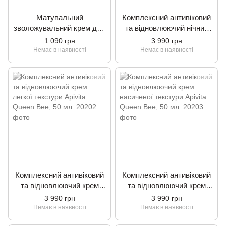
Матувальний
Комплексний антивіковий
зволожувальний крем для
та відновлюючий нічний
проблемної шкіри Apivita.
крем Apivita. Queen Bee, 50
1 090 грн
3 990 грн
Just Bee Clear, 40 мл.
мл.
Немає в наявності
Немає в наявності
Комплексний антивіковий
Комплексний антивіковий
та відновлюючий крем
та відновлюючий крем
легкої текстури Apivita.
насиченої текстури Apivita.
3 990 грн
3 990 грн
Queen Bee, 50 мл.
Queen Bee, 50 мл.
Немає в наявності
Немає в наявності