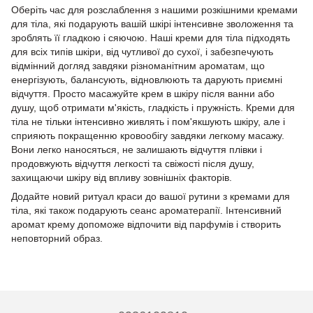
Оберіть час для розслаблення з нашими розкішними кремами
для тіла, які подарують вашій шкірі інтенсивне зволоження та
зроблять її гладкою і сяючою. Наші креми для тіла підходять
для всіх типів шкіри, від чутливої до сухої, і забезпечують
відмінний догляд завдяки різноманітним ароматам, що
енергізують, балансують, відновлюють та дарують приємні
відчуття. Просто масажуйте крем в шкіру після ванни або
душу, щоб отримати м'якість, гладкість і пружність. Креми для
тіла не тільки інтенсивно живлять і пом'якшують шкіру, але і
сприяють покращенню кровообігу завдяки легкому масажу.
Вони легко наносяться, не залишають відчуття плівки і
продовжують відчуття легкості та свіжості після душу,
захищаючи шкіру від впливу зовнішніх факторів.
Додайте новий ритуал краси до вашої рутини з кремами для
тіла, які також подарують сеанс ароматерапії. Інтенсивний
аромат крему допоможе відпочити від парфумів і створить
неповторний образ.