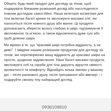
Оберіть будь-який продукт для догляду за тілом, щоб
подарувати близьким розкішний досвід або насолодитися
повним доглядом самостійно. Наша категорія косметики для
тіла включає багаті креми та зволожуючі масажні олії, які
наносяться після кожного душу або ванни. Ці продукти
допомагають зберегти вологу глибоко в шкірі, підтримуючи її
зволоженою та м'якою, а також відновлюють дуже сухі або
грубі ділянки шкіри.
Ми віримо в те, що "красивій шкірі потрібна відданість, а не
диво". І завдяки нашим розкішним продуктам для догляду за
тілом, ми перетворюємо вашу відданість до красивої шкіри на
просте, щоденне задоволення. Наші багаті масажні продукти,
зволожуючі олії та скраби для тіла дарують відчуття свіжості,
ароматності та комфорту. Віднайдіть кілька хвилин у вашому
дні – після ранкового душу, після тренування або ввечері – і
подаруйте своєму тілу найкращий догляд.
0936109810