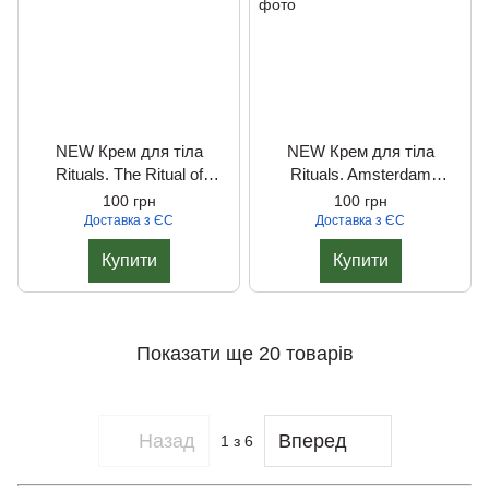
NEW Крем для тіла
NEW Крем для тіла
Rituals. The Ritual of
Rituals. Amsterdam
Karma, 220 мл.
Collection, 220 мл.
100 грн
100 грн
Доставка з ЄС
Доставка з ЄС
Купити
Купити
Показати ще 20 товарів
Назад
Вперед
1
з 6