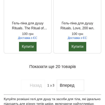
Гель-піна для душу
Гель-піна для душу
Rituals. The Ritual of
Rituals. Love, 200 мл.
Samurai (classic), 200 мл.
100 грн
100 грн
Доставка з ЄС
Доставка з ЄС
Купити
Купити
Показати ще 20 товарів
Назад
Вперед
1
з 3
Купуйте розкішні гелі для душу та засоби для тіла, які ідеально
підходять для різних типів шкіри, включаючи найчутливішу.