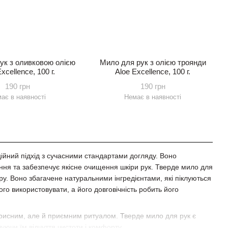
ук з оливковою олією
Мило для рук з олією троянди
xcellence, 100 г.
Aloe Excellence, 100 г.
190 грн
190 грн
ає в наявності
Немає в наявності
ійний підхід з сучасними стандартами догляду. Воно
ання та забезпечує якісне очищення шкіри рук. Тверде мило для
ру. Воно збагачене натуральними інгредієнтами, які піклуються
го використовувати, а його довговічність робить його
орисним, але й приємним ритуалом. Тверде мило для рук є
ючи їм відчуття чистоти і комфорту.