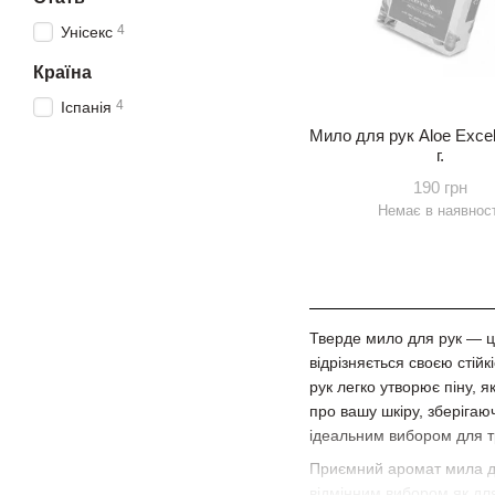
4
Унісекс
Країна
4
Іспанія
Мило для рук Aloe Excel
г.
190 грн
Немає в наявност
Тверде мило для рук — ц
відрізняється своєю стій
рук легко утворює піну, 
про вашу шкіру, зберігаю
ідеальним вибором для т
Приємний аромат мила до
відмінним вибором як для