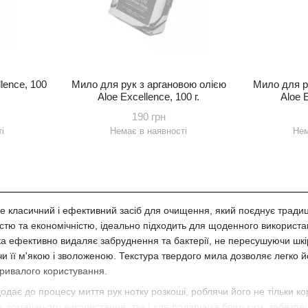
lence, 100
Мило для рук з аргановою олією
Мило для р
Aloe Excellence, 100 г.
Aloe E
190 грн
і
Немає в наявності
Нем
е класичний і ефективний засіб для очищення, який поєднує традиц
кістю та економічністю, ідеально підходить для щоденного використ
яка ефективно видаляє забруднення та бактерії, не пересушуючи шкі
чи її м'якою і зволоженою. Текстура твердого мила дозволяє легко йо
ривалого користування.
дає до процесу миття рук нотку розкоші, роблячи його не тільки к
 домашнього використання, так і для подарунка близьким, забезпечу