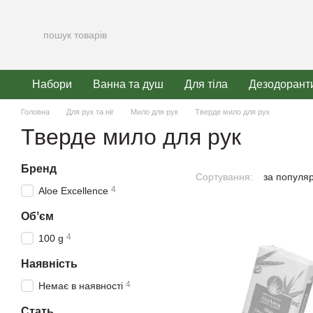
Перейти до основного контенту
Набори
Ванна та душ
Для тіла
Дезодорант
Головна
Для рук та ніг
Мило для рук
Тверде мило для рук
Тверде мило для рук
Бренд
Сортування:
за популя
4
Aloe Excellence
Обʼєм
4
100 g
Наявність
4
Немає в наявності
Стать