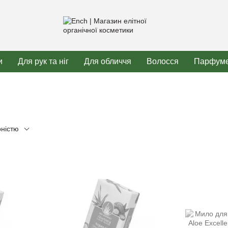
и
Для рук та ніг
Для обличчя
Волосся
Парфуме
рністю