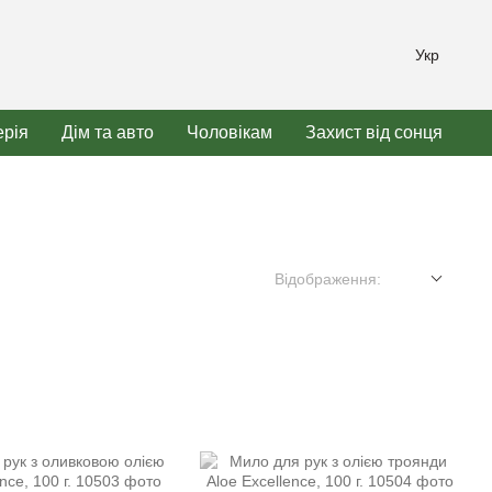
Укр
рія
Дім та авто
Чоловікам
Захист від сонця
Відображення: