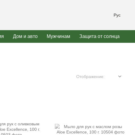
Рус
ия
Дом и авто
Мужчинам
Защита от солнца
Отображение: