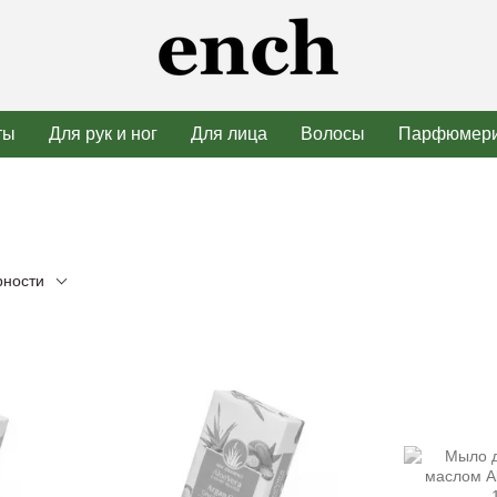
ты
Для рук и ног
Для лица
Волосы
Парфюмер
рности