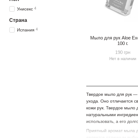
4
Унисекс
Страна
4
Испания
Мыло для рук Aloe Exc
100 г.
190 грн
Нет в наличии
Твердое мыло для рук —
ухода. Оно отличается с
кожи рук. Твердое мыло 
натуральными ингредиент
использовать, а его дол
Приятный аромат мыла до
является отличным выбор