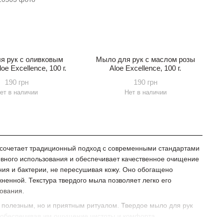
я рук с оливковым
Мыло для рук с маслом розы
e Excellence, 100 г.
Aloe Excellence, 100 г.
190 грн
190 грн
ет в наличии
Нет в наличии
е сочетает традиционный подход с современными стандартами
евного использования и обеспечивает качественное очищение
ения и бактерии, не пересушивая кожу. Оно обогащено
ненной. Текстура твердого мыла позволяет легко его
ования.
о полезным, но и приятным ритуалом. Твердое мыло для рук
, обеспечивая им ощущение чистоты и комфорта.