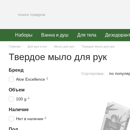
Перейти к основному контенту
Наборы
Ванна и душ
Для тела
Дезодоран
Главная
Для рук и ног
Мыло для рук
Твердое мыло для рук
Твердое мыло для рук
Бренд
Сортировка:
по популя
4
Aloe Excellence
Объем
4
100 g
Наличие
4
Нет в наличии
Пол