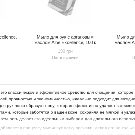
ellence,
Мыло для рук с аргановым
Мыло дл
маслом Aloe Excellence, 100 г.
маслом Alo
190 грн
Нет в наличии
Н
 это классическое и эффективное средство для очищения, которо
воей прочностью и экономичностью, идеально подходит для ежедн
для рук легко образует пену, которая эффективно удаляет загрязн
ами, которые заботятся о вашей коже, сохраняя ее мягкой и увлаж
говечность делает его идеальным выбором для длительного использ
бавляет к процессу мытья рук нотку роскоши, делая его не тольк
ом как для домашнего использования, так и для подарка близким