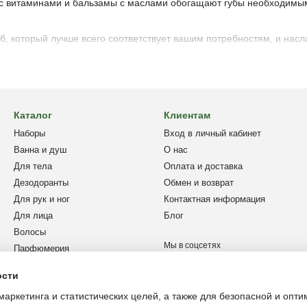
с витаминами и бальзамы с маслами обогащают губы необходимы
б, который лучше всего соответствует вашим потребностям, и на
Каталог
Клиентам
Наборы
Вход в личный кабинет
Ванна и душ
О нас
Для тела
Оплата и доставка
Дезодоранты
Обмен и возврат
Для рук и ног
Контактная информация
Для лица
Блог
Волосы
Мы в соцсетях
Парфюмерия
Дом и авто
ости
Мужчинам
маркетинга и статистических целей, а также для безопасной и опт
Защита от солнца