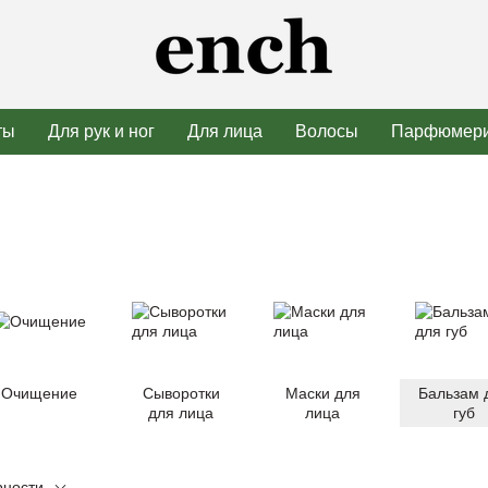
ты
Для рук и ног
Для лица
Волосы
Парфюмер
Очищение
Сыворотки
Маски для
Бальзам 
для лица
лица
губ
рности