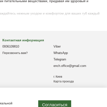
ми питательными веществами, придавая им здоровый и
слаждайтесь нежным уходом и комфортом для ваших губ каждый
Контактная информация
0936109810
Viber
WhatsApp
Перезвонить вам?
Telegram
ench.office@gmail.com
г. Киев
Карта проезда
имальной
Согласиться