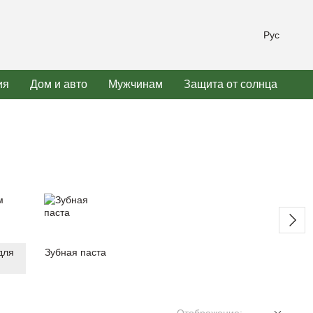
Рус
ия
Дом и авто
Мужчинам
Защита от солнца
для
Зубная паста