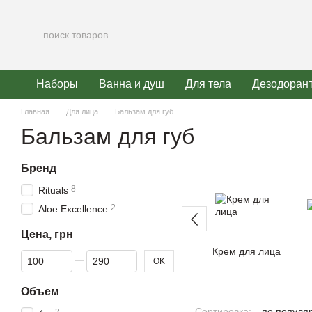
Перейти к основному контенту
Наборы
Ванна и душ
Для тела
Дезодоран
Главная
Для лица
Бальзам для губ
Бальзам для губ
Бренд
8
Rituals
2
Aloe Excellence
Цена, грн
Крем для лица
От Цена, грн
До Цена, грн
OK
Объем
Сортировка:
по популя