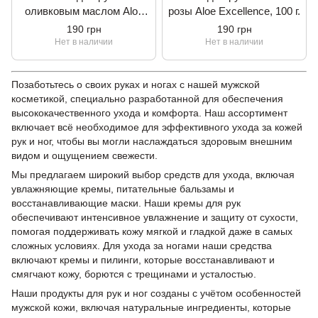
оливковым маслом Aloe
розы Aloe Excellence, 100 г.
Excellence, 100 г.
190 грн
190 грн
Нет в наличии
Нет в наличии
Позаботьтесь о своих руках и ногах с нашей мужской
косметикой, специально разработанной для обеспечения
высококачественного ухода и комфорта. Наш ассортимент
включает всё необходимое для эффективного ухода за кожей
рук и ног, чтобы вы могли наслаждаться здоровым внешним
видом и ощущением свежести.
Мы предлагаем широкий выбор средств для ухода, включая
увлажняющие кремы, питательные бальзамы и
восстанавливающие маски. Наши кремы для рук
обеспечивают интенсивное увлажнение и защиту от сухости,
помогая поддерживать кожу мягкой и гладкой даже в самых
сложных условиях. Для ухода за ногами наши средства
включают кремы и пилинги, которые восстанавливают и
смягчают кожу, борются с трещинами и усталостью.
Наши продукты для рук и ног созданы с учётом особенностей
мужской кожи, включая натуральные ингредиенты, которые