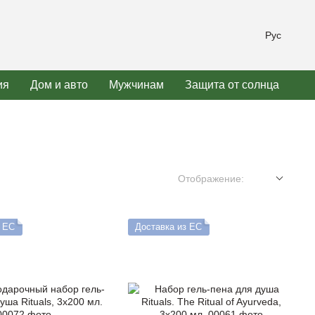
Рус
ия
Дом и авто
Мужчинам
Защита от солнца
Отображение:
з ЕС
Доставка из ЕС