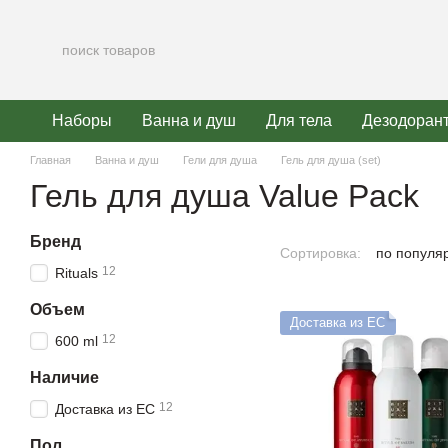
Перейти к основному контенту
Наборы
Ванна и душ
Для тела
Дезодоран
Главная
Ванна и душ
Гели для душа
Гель для душа (set)
Гель для душа Value Pack
Бренд
Сортировка:
по популя
12
Rituals
Объем
Доставка из ЕС
12
600 ml
Наличие
12
Доставка из ЕС
Пол