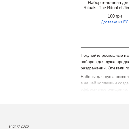
Набор гель-пена дл
Rituals. The Ritual of Jin
3х200 мл.
100 грн
Доставка из ЕС
Покупайте роскошные наб
наборов для душа предл
раздражений. Эти гели п
Наборы для душа позволя
в нашей коллекции созда
эффективное очищение. В
ench © 2026