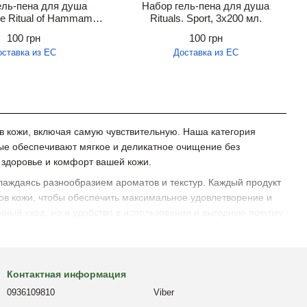
ель-пена для душа
Набор гель-пена для душа
he Ritual of Hammam,
Rituals. Sport, 3х200 мл.
3х200 мл.
100 грн
100 грн
оставка из ЕС
Доставка из ЕС
в кожи, включая самую чувствительную. Наша категория
ые обеспечивают мягкое и деликатное очищение без
 здоровье и комфорт вашей кожи.
лаждаясь разнообразием ароматов и текстур. Каждый продукт
ов кожи, чтобы обеспечить максимальное удовлетворение и
ный уход, но и удобство в использовании и выгодную покупку.
Контактная информация
0936109810
Viber