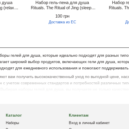
я душа
Набор гель-пена для душа
Набор г
g (relax),
Rituals. The Ritual of Jing (sleep),
Rituals. T
3х200 мл.
100 грн
Доставка из ЕС
Д
оры гелей для душа, которые идеально подходят для разных типо
агает широкий выбор продуктов, включающих гели для душа, котор
одходят для ежедневного использования и помогают поддерживать
ют вам получить высококачественный уход по выгодной цене, нас
н с учетом современных стандартов и потребностей различных тип
ыбирая наборы гелей для душа, вы получаете не только качествен
Каталог
Клиентам
Наборы
Вход в личный кабинет