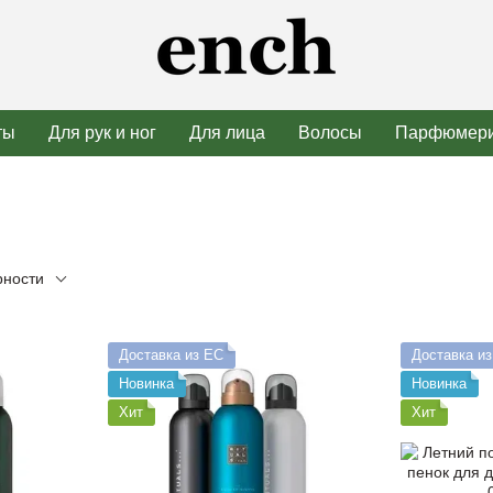
ты
Для рук и ног
Для лица
Волосы
Парфюмер
рности
Доставка из ЕС
Доставка и
Новинка
Новинка
Хит
Хит