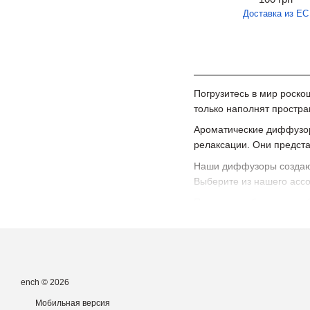
Доставка из ЕС
Погрузитесь в мир роск
только наполнят простра
Ароматические диффузор
релаксации. Они предст
Наши диффузоры создают
Выберите из нашего ассо
Подарите себе и вашим 
гармонией и приятными 
ench © 2026
Мобильная версия