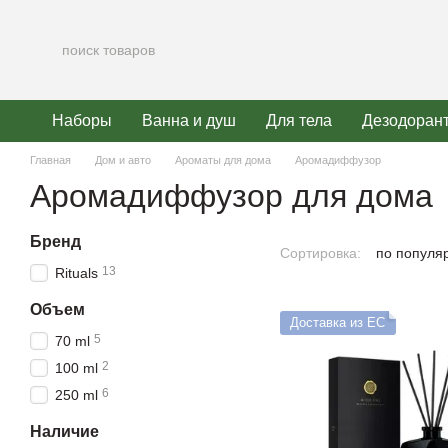
Перейти к основному контенту
Наборы
Ванна и душ
Для тела
Дезодоран
Главная
Дом и авто
Ароматы для дома
Аромадиффузор
Аромадиффузор для дома
Бренд
Сортировка:
по популя
13
Rituals
Объем
Доставка из ЕС
5
70 ml
2
100 ml
6
250 ml
Наличие