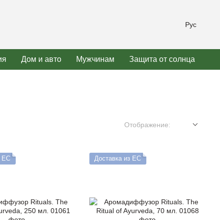
Рус
ия
Дом и авто
Мужчинам
Защита от солнца
Отображение:
з ЕС
Доставка из ЕС