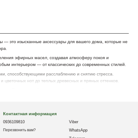
ы — это изысканные аксессуары для вашего дома, которые не
ора.
ления эфирных масел, создавая атмосферу покоя и
юбым интерьером — от классических до современных стилей.
ми, способствующими расслаблению и снятию стресса.
и цветочных нот до теплых древесных и пряных оттенков.
ами. Пусть каждый день в вашем доме будет наполнен
Контактная информация
0936109810
Viber
WhatsApp
Перезвонить вам?