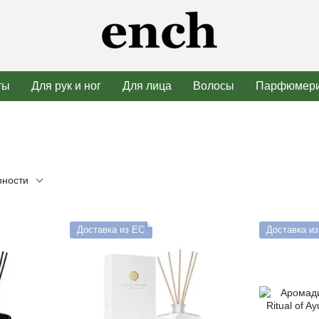
ты
Для рук и ног
Для лица
Волосы
Парфюмер
рности
Доставка из ЕС
Доставка и