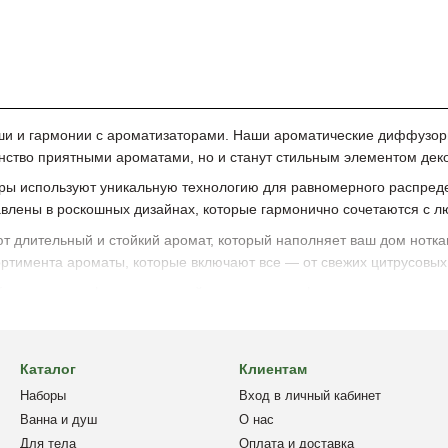
оши и гармонии с ароматизаторами. Наши ароматические диффузор
нство приятными ароматами, но и станут стильным элементом дек
ы используют уникальную технологию для равномерного распреде
авлены в роскошных дизайнах, которые гармонично сочетаются с л
 длительный и стойкий аромат, который наполняет ваш дом нотка
ртимента ароматы, которые включают все — от свежих цитрусовых 
близким атмосферу настоящей роскоши и комфорта с ароматизатор
ароматами, благодаря нашим ароматическим диффузорам!
Каталог
Клиентам
Наборы
Вход в личный кабинет
Ванна и душ
О нас
Для тела
Оплата и доставка