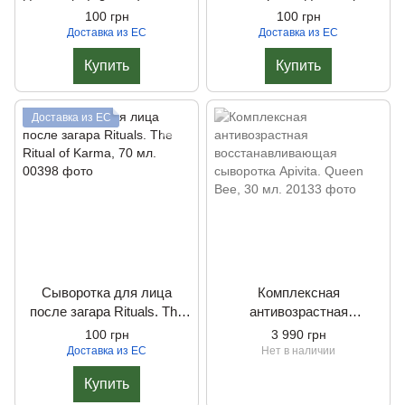
The Ritual of Namaste, 30
(Glow) Rituals. The Ritual of
100 грн
100 грн
мл.
Namaste, 10 мл.
Доставка из ЕС
Доставка из ЕС
Купить
Купить
Доставка из ЕС
Сыворотка для лица
Комплексная
после загара Rituals. The
антивозрастная
Ritual of Karma, 70 мл.
восстанавливающая
100 грн
3 990 грн
сыворотка Apivita. Queen
Доставка из ЕС
Нет в наличии
Bee, 30 мл.
Купить