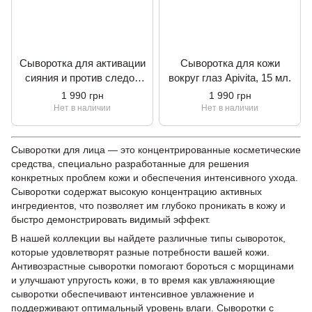
Сыворотка для активации
Сыворотка для кожи
сияния и против следов
вокруг глаз Apivita, 15 мл.
усталости Apivita. Bee
1 990 грн
1 990 грн
Radiant, 30 мл.
Нет в наличии
Нет в наличии
Сыворотки для лица — это концентрированные косметические
средства, специально разработанные для решения
конкретных проблем кожи и обеспечения интенсивного ухода.
Сыворотки содержат высокую концентрацию активных
ингредиентов, что позволяет им глубоко проникать в кожу и
быстро демонстрировать видимый эффект.
В нашей коллекции вы найдете различные типы сывороток,
которые удовлетворят разные потребности вашей кожи.
Антивозрастные сыворотки помогают бороться с морщинами
и улучшают упругость кожи, в то время как увлажняющие
сыворотки обеспечивают интенсивное увлажнение и
поддерживают оптимальный уровень влаги. Сыворотки с