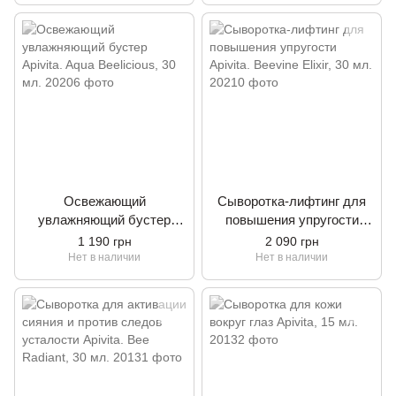
Освежающий
Сыворотка-лифтинг для
увлажняющий бустер
повышения упругости
Apivita. Aqua Beelicious, 30
Apivita. Beevine Elixir, 30
1 190 грн
2 090 грн
мл.
мл.
Нет в наличии
Нет в наличии