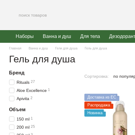
Перейти к основному контенту
Наборы
Ванна и душ
Для тела
Дезодоран
Главная
Ванна и душ
Гели для душа
Гель для душа
Гель для душа
Бренд
Сортировка:
по популя
27
Rituals
1
Aloe Excellence
Доставка из ЕС
2
Apivita
Распродажа
Объем
Новинка
1
150 ml
25
200 ml
3