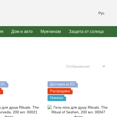
Рус
ия
Дом и авто
Мужчинам
Защита от солнца
Отображение:
з ЕС
Доставка из ЕС
а
Распродажа
Новинка