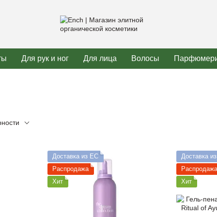
ты
Для рук и ног
Для лица
Волосы
Парфюмер
рности
Доставка из ЕС
Доставка и
Распродажа
Распродаж
Хит
Хит