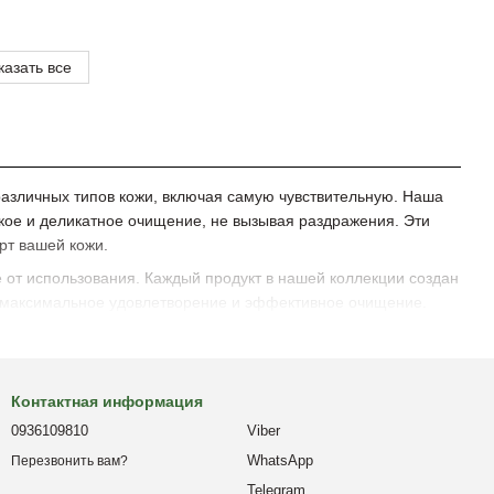
казать все
различных типов кожи, включая самую чувствительную. Наша
кое и деликатное очищение, не вызывая раздражения. Эти
рт вашей кожи.
е от использования. Каждый продукт в нашей коллекции создан
ь максимальное удовлетворение и эффективное очищение.
Контактная информация
0936109810
Viber
WhatsApp
Перезвонить вам?
Telegram