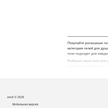
Покупайте роскошные гел
категория гелей для душ
гели подходят для ежедн
Выбирая наши гели для д
с учетом современных с
ench © 2026
Мобильная версия