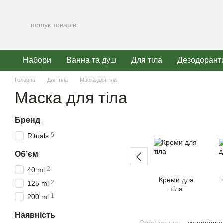
Перейти до основного контенту
Набори
Ванна та душ
Для тіла
Дезодорант
Головна
Для тіла
Маска для тіла
Маска для тіла
Бренд
5
Rituals
Обʼєм
2
40 ml
Креми для
2
125 ml
тіла
1
200 ml
Наявність
Сортування:
за популя