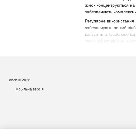
жінок концентруються на 
забезпечують комплексний
Регулярне використання м
забезпечують легкий від
контур тіла. Особливо ко
також ефективно знімають
ench © 2026
Мобільна версія