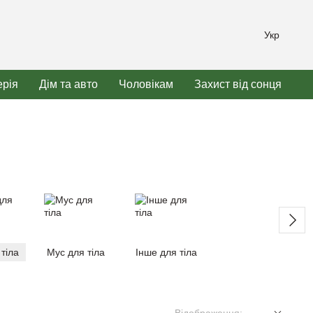
Укр
рія
Дім та авто
Чоловікам
Захист від сонця
тіла
Мус для тіла
Інше для тіла