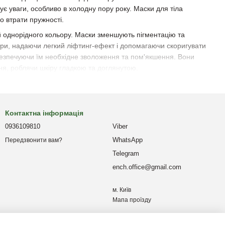
ує уваги, особливо в холодну пору року. Маски для тіла
о втрати пружності.
їй однорідного кольору. Маски зменшують пігментацію та
іри, надаючи легкий ліфтинг-ефект і допомагаючи скоригувати
забезпечуючи їм необхідне зволоження та пом'якшення. Вони
ня, роблячи шкіру гладкою та доглянутою.
Контактна інформація
0936109810
Viber
WhatsApp
Передзвонити вам?
Telegram
ench.office@gmail.com
м. Київ
Мапа проїзду