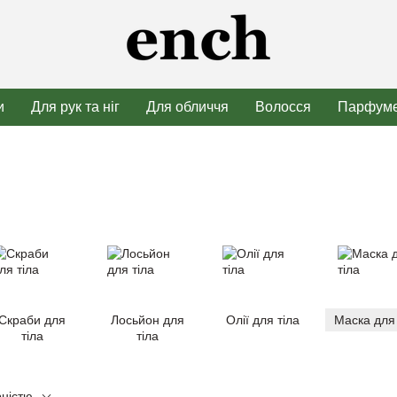
и
Для рук та ніг
Для обличчя
Волосся
Парфуме
Скраби для
Лосьйон для
Олії для тіла
Маска для 
тіла
тіла
рністю