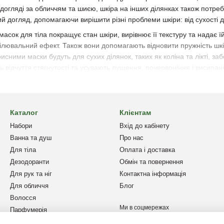
догляді за обличчям та шиєю, шкіра на інших ділянках також потреб
 догляд, допомагаючи вирішити різні проблеми шкіри: від сухості д
асок для тіла покращує стан шкіри, вирівнює її текстуру та надає 
білювальний ефект. Також вони допомагають відновити пружність шк
рисними маски будуть для сухих ділянок, таких як коліна та лікті, 
 відчуття стягнутості та усувають лущення, почервоніння і висипан
Каталог
Клієнтам
Набори
Вхід до кабінету
Ванна та душ
Про нас
Для тіла
Оплата і доставка
Дезодоранти
Обмін та повернення
Для рук та ніг
Контактна інформація
Для обличчя
Блог
Волосся
Ми в соцмережах
Парфумерія
Дім та авто