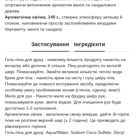
огортаючи витонченим ароматом ванілі та сандалового
дерева.
Ароматична свічка, 140 г.,
створює атмосферу затишку й
спокою, наповнюючи простір заспокійливими акордами
бергамоту, ванілі та сандалу.
Застосування
Інгредієнти
Гель-піна для душу - невелику кількість продукту нанесіть на
мочалку або долоню й спіньте. Піну розподіліть по вологій
шкірі. Помасажуйте. Змийте великою кількістю теплої води.
Крем для тіла - нанесіть крем на чисту і суху шкіру тіла.
Помасажуйте до повного всотування засобу, приділяючи
особливу увагу проблемним зонам (стегна, сідниці, живіт).
Мило для рук - Нанести мило на брудну шкіру рук,
помасажувати руки, змити водою. Для очищення рук буде
достатньо 1-2 натискання.
Ароматична свічка - запалюючи свічку вперше, дайте їй горіти,
поки не розтане верхній шар (± 2 години). Це призводить до
рівномірного горіння.
Гель-піна для душу: Aqua/Water, Sodium Coco-Sulfate, Decyl