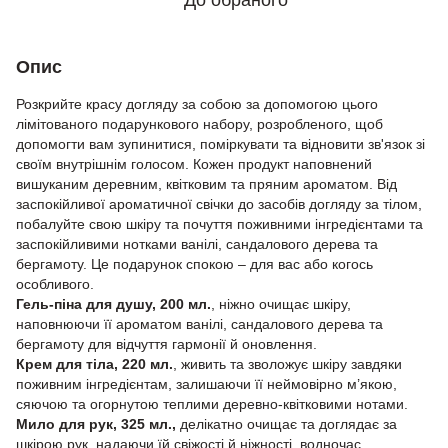
До обраного
Опис
Розкрийте красу догляду за собою за допомогою цього
лімітованого подарункового набору, розробленого, щоб
допомогти вам зупинитися, поміркувати та відновити зв'язок зі
своїм внутрішнім голосом. Кожен продукт наповнений
вишуканим деревним, квітковим та пряним ароматом. Від
заспокійливої ароматичної свічки до засобів догляду за тілом,
побалуйте свою шкіру та почуття поживними інгредієнтами та
заспокійливими нотками ванілі, сандалового дерева та
бергамоту. Це подарунок спокою – для вас або когось
особливого.
Гель-піна для душу, 200 мл.
, ніжно очищає шкіру,
наповнюючи її ароматом ванілі, сандалового дерева та
бергамоту для відчуття гармонії й оновлення.
Крем для тіла, 220 мл.
, живить та зволожує шкіру завдяки
поживним інгредієнтам, залишаючи її неймовірно м’якою,
сяючою та огорнутою теплими деревно-квітковими нотами.
Мило для рук
, 325 мл.,
делікатно очищає та доглядає за
шкірою рук, надаючи їй свіжості й ніжності, водночас