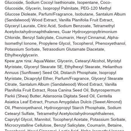
Glucoside, Sodium Cocoyl Isethionate, Isopentane, Coco-
Glucoside, Glycerin, Isopropyl Palmitate, PEG-120 Methyl
Glucose Dioleate, Parfum/Fragrance, Isobutane, Santalum Album
(Sandalwood) Wood Extract, Vanilla Planifolia Fruit Extract,
Glyceryl Laurate, Citric Acid, Sodium Benzoate, Tetramethyl
Acetyloctahydronaphthalenes, Guar Hydroxypropyltrimonium
Chloride, Benzyl Salicylate, Coumarin, Hexyl Cinnamal, Alpha-
Isomethyl Ionone, Propylene Glycol, Tocopherol, Phenoxyethanol,
Potassium Sorbate, Tetrasodium Glutamate Diacetate,
Ethylhexylglycerin.
Крем для тіла: Aqua/Water, Glycerin, Cetearyl Alcohol, Myristyl
Myristate, Glyceryl Stearate SE, Ethylhexyl Stearate, Helianthus
Annuus (Sunflower) Seed Oil, Distarch Phosphate, Isopropyl
Myristate, Dicaprylyl Ether, Parfum/Fragrance, Glyceryl Stearate
Citrate, Santalum Album (Sandalwood) Wood Extract, Vanilla
Planifolia Fruit Extract, Rosa Canina Seed Oil, Butyrospermum
Parkii (Shea) Butter, Adansonia Digitata Seed Oil, Centella
Asiatica Leaf Extract, Prunus Amygdalus Dulcis (Sweet Almond)
Oil, Phenoxyethanol, Hydroxypropyl Starch Phosphate, Sodium
Cetearyl Sulfate, Tetramethyl Acetyloctahydronaphthalenes,
Caprylyl Glycol, Mannitol, Tocopheryl Acetate, Potassium Sorbate,
Microcrystalline Cellulose, Benzyl Salicylate, Coumarin, Betaine,