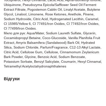
Tocopherol, Hexyl Cinnamal, Lactic Acid, Alpha-Isomethyl Ionone,
Ubiquinone, Pseudozyma Epicola/Safflower Seed Oil Ferment
Extract Filtrate, Pogostemon Cablin Oil, Linalyl Acetate, Butylene
Glycol, Linalool, Limonene, Rose Ketones, Anethole, Pinene,
Sodium Hydroxide, Citric Acid, Hydrogenated Lecithin, Caramel,
CI 15985/Yellow 6, CI 77491/Iron Oxides, CI 77492/Iron Oxides,
CI 77499/Iron Oxides.
Мило для рук: Aqua/Water, Sodium Laureth Sulfate, Glycerin,
Cocamidopropyl Betaine, Coco-Glucoside, Vanilla Planifolia Fruit
Extract, Amyris Balsamifera (Sandalwood) Bark Oil, Hydrated
Silica, Sodium Chloride, Parfum/Fragrance, C12-13 Alkyl Lactate,
Citric Acid, Cellulose Gum, Cellulose, Cinnamomum Zeylanicum
Bark Powder, Glycine, Benzoic Acid, Sodium Benzoate,
Potassium Sorbate, Benzyl Salicylate, Coumarin, Hexyl Cinnamal,
Tetramethyl Acetyloctahydronaphthalenes
Відгуки