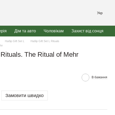
Укр
рія
Дім та авто
Чоловікам
Захист від сонця
Набір Gift Set L
Набір Gift Set L Rituals
ehr
 Rituals. The Ritual of Mehr
В бажання
Замовити швидко