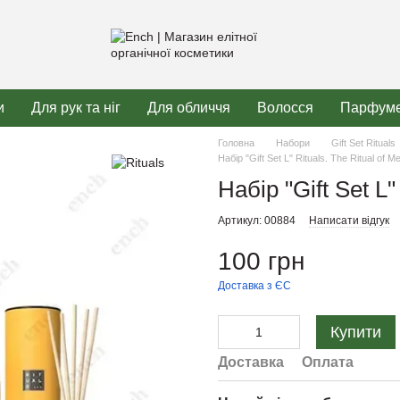
и
Для рук та ніг
Для обличчя
Волосся
Парфуме
Головна
Набори
Gift Set Rituals
Набір "Gift Set L" Rituals. The Ritual of M
Набір "Gift Set L"
Артикул: 00884
Написати відгук
100 грн
Доставка з ЄС
Купити
Доставка
Оплата