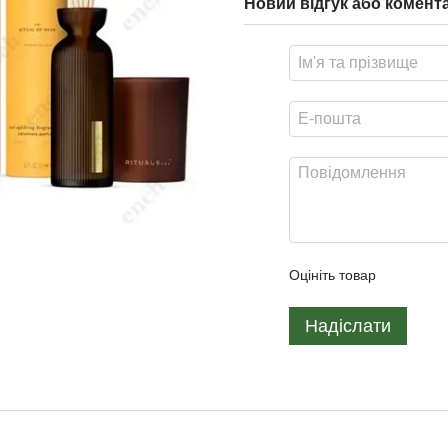
Новий відгук або комент
Оцініть товар
Надіслати