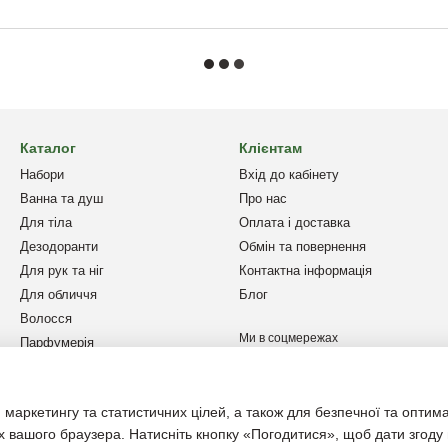
Каталог
Клієнтам
Набори
Вхід до кабінету
Ванна та душ
Про нас
Для тіла
Оплата і доставка
Дезодоранти
Обмін та повернення
Для рук та ніг
Контактна інформація
Для обличчя
Блог
Волосся
Ми в соцмережах
Парфумерія
Дім та авто
Чоловікам
 маркетингу та статистичних цілей, а також для безпечної та оптим
Захист від сонця
х вашого браузера. Натисніть кнопку «Погодитися», щоб дати згоду