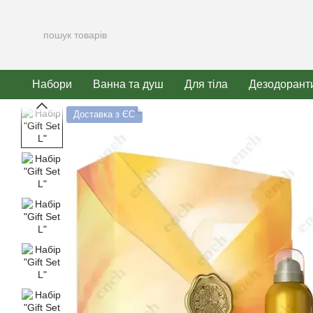
Перейти до основного контенту
Набори
Ванна та душ
Для тіла
Дезодорант
Доставка з ЄС