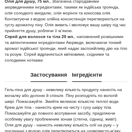
Олія для душу, 75 мл.
, збагачена стародавніми
аюрведичними інгредієнтами, такими як індійська троянда,
олія солодкого мигдалю, олія морінги та кокосова олія.
Контактуючи з водою олійна консистенція перетворюється на
густу ароматну піну. Олія живить і зволожує вашу шкіру під час
прийняття душу, роблячи її м’якою.
Спрей для волосся та тіла 20 мл.
, наповнений розкішними
та автентичними інгредієнтами Аюрведи, включаючи тонкий
аромат індійської троянди, який надає заспокійливу дію на тіло
та розум. Спрей відрізняється квітковими, східними та
солодкими нотками.
Застосування
Інгредієнти
Гель-піна для душу - невелику кількість продукту нанесіть на
мочалку або долоню й спіньте. Піну розподіліть по вологій
шкірі. Помасажуйте. Змийте великою кількістю теплої води.
Крем для тіла - нанесіть крем на чисту і суху шкіру тіла.
Помасажуйте до повного всотування засобу, приділяючи
особливу увагу проблемним зонам (стегна, сідниці, живіт).
Олія для душу - нанесіть невелику кількість олії на руку – у
поєднанні з водою олія перетвориться на шовковисто-м’яку