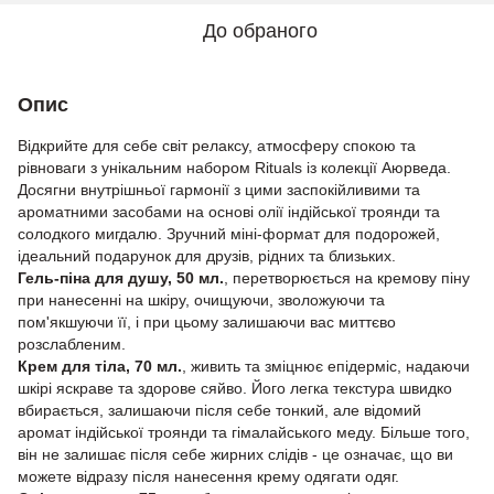
До обраного
Опис
Відкрийте для себе світ релаксу, атмосферу спокою та
рівноваги з унікальним набором Rituals із колекції Аюрведа.
Досягни внутрішньої гармонії з цими заспокійливими та
ароматними засобами на основі олії індійської троянди та
солодкого мигдалю. Зручний міні-формат для подорожей,
ідеальний подарунок для друзів, рідних та близьких.
Гель-піна для душу, 50 мл.
, перетворюється на кремову піну
при нанесенні на шкіру, очищуючи, зволожуючи та
пом'якшуючи її, і при цьому залишаючи вас миттєво
розслабленим.
Крем для тіла, 70 мл.
, живить та зміцнює епідерміс, надаючи
шкірі яскраве та здорове сяйво. Його легка текстура швидко
вбирається, залишаючи після себе тонкий, але відомий
аромат індійської троянди та гімалайського меду. Більше того,
він не залишає після себе жирних слідів - це означає, що ви
можете відразу після нанесення крему одягати одяг.