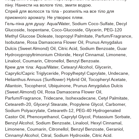
піну. Нанести на вологе тіло, змити водою.
Спрей для волосся та тіла - розпиліть на все тіло для
приємного аромату. Не утворює плям.
Гель-піна для душу: Aqua/Water, Sodium Coco-Sulfate, Decyl
Glucoside, Isopentane, Coco-Glucoside, Glycerin, PEG-120
Methyl Glucose Dioleate, Isopropyl Palmitate, Parfum/Fragrance,
Isobutane, Rosa Damascena Flower Oil, Prunus Amygdalus
Dulcis (Sweet Almond) Oil, Citric Acid, Sodium Benzoate, Guar
Hydroxypropyltrimonium Chloride, Hexyl Cinnamal, Limonene,
Linalool, Coumarin, Citronellol, Benzyl Benzoate.
Крем для тіла: Aqua/Water, Cetearyl Alcohol, Glycerin,
Caprylic/Capric Triglyceride, Propylheptyl Caprylate, Undecane,
Helianthus Annuus (Sunflower) Hybrid Oil, Tocopheryl Acetate,
Allantoin, Tocopherol, Ubiquinone, Prunus Amygdalus Dulcis
(Sweet Almond) Oil, Rosa Damascena Flower Oil,
Parfum/Fragrance, Tridecane, Isohexadecane, Cetyl Palmitate,
Ceteareth-20, Glyceryl Stearate, Propylene Glycol, Carbomer,
Sodium Polyacrylate, Ceteareth-12, PEG-40 Hydrogenated
Castor Oil, Phenoxyethanol, Caprylyl Glycol, Potassium Sorbate,
Benzyl Alcohol, Sodium Benzoate, Linalool, Hexyl Cinnamal,
Limonene, Coumarin, Citronellol, Benzyl Benzoate, Geraniol,
Cinnamyl Alcohol, Citral, Sodium Hydroxide, Citric Acid.