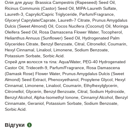
Олія для душу: Brassica Campestris (Rapeseed) Seed Oil,
Ricinus Communis (Castor) Seed Oil, MIPA-Laureth Sulfate,
Laureth-3, Caprylic/Capric Triglyceride, Parfum/Fragrance,
Glyceryl Caprylate/Caprate, Laureth-7 Citrate, Prunus Amygdalus
Dulcis (Sweet Almond) Oil, Cocos Nucifera (Coconut) Oil, Moringa
Oleifera Seed Oil, Rosa Damascena Flower Water, Tocopherol,
Helianthus Annuus (Sunflower) Seed Oil, Hydrogenated Palm
Glycerides Citrate, Benzyl Benzoate, Citral, Citronellol, Coumarin,
Hexyl Cinnamal, Linalool, Limonene, Sodium Benzoate,
Potassium Sorbate, Sorbic Acid.
Спрей для волосся та тіла: Aqua/Water, PEG-40 Hydrogenated
Castor Oil, Trideceth-9, Parfum/Fragrance, Rosa Damascena
(Damask Rose) Flower Water, Prunus Amygdalus Dulcis (Sweet
Almond) Seed Extract, Phenoxyethanol, Propylene Glycol, Hexyl
Cinnamal, Limonene, Linalool, Coumarin, Ethylhexylglycerin,
Citronellol, Glycerin, Benzyl Benzoate, Citral, Sodium Hydroxide,
Benzyl Alcohol, Alpha-Isomethyl Ionone, Cinnamyl Alcohol, Benzyl
Cinnamate, Geraniol, Potassium Sorbate, Sodium Benzoate,
Sorbic Acid.
Відгуки
1