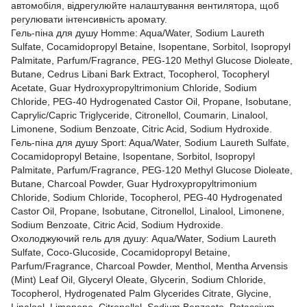
автомобіля, відрегулюйте налаштування вентилятора, щоб
регулювати інтенсивність аромату.
Гель-піна для душу Homme: Aqua/Water, Sodium Laureth
Sulfate, Cocamidopropyl Betaine, Isopentane, Sorbitol, Isopropyl
Palmitate, Parfum/Fragrance, PEG-120 Methyl Glucose Dioleate,
Butane, Cedrus Libani Bark Extract, Tocopherol, Tocopheryl
Acetate, Guar Hydroxypropyltrimonium Chloride, Sodium
Chloride, PEG-40 Hydrogenated Castor Oil, Propane, Isobutane,
Caprylic/Capric Triglyceride, Citronellol, Coumarin, Linalool,
Limonene, Sodium Benzoate, Citric Acid, Sodium Hydroxide.
Гель-піна для душу Sport: Aqua/Water, Sodium Laureth Sulfate,
Cocamidopropyl Betaine, Isopentane, Sorbitol, Isopropyl
Palmitate, Parfum/Fragrance, PEG-120 Methyl Glucose Dioleate,
Butane, Charcoal Powder, Guar Hydroxypropyltrimonium
Chloride, Sodium Chloride, Tocopherol, PEG-40 Hydrogenated
Castor Oil, Propane, Isobutane, Citronellol, Linalool, Limonene,
Sodium Benzoate, Citric Acid, Sodium Hydroxide.
Охолоджуючий гель для душу: Aqua/Water, Sodium Laureth
Sulfate, Coco-Glucoside, Cocamidopropyl Betaine,
Parfum/Fragrance, Charcoal Powder, Menthol, Mentha Arvensis
(Mint) Leaf Oil, Glyceryl Oleate, Glycerin, Sodium Chloride,
Tocopherol, Hydrogenated Palm Glycerides Citrate, Glycine,