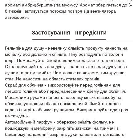
ароматі амбри(бурштин) та мускусу. Аромат зберігається до 6-
8 тижнів і активується потоком повітря від вентилятора
автомобіля.
Застосування
Інгредієнти
Гель-піна для душу - невелику кількість продукту нанесіть на
мочалку або долоню й спіньте. Піну розподіліть по вологій
шкірі. Помасажуйте. Змийте великою кількістю теплої води.
Охолоджуючий гель для душу - нанесіть гель для душу поза
душем, а потім змийте. Чим довше ви чекаєте, тим крутіше
стає. Не наносити на область статевих органів.
Скраб для обличчя - використовуйте перед голінням для
легшого гоління або перед нанесенням крему для обличчя.
Масажними рухами нанесіть невелику кількість засобу на
обличчя, уникаючи області навколо очей. Змийте теплою
водою і витріть обличчя рушником. Використовуйте один раз
на тиждень.
Автомобільний парфум - обережно зніміть фольгу, не
пошкоджуючи мембрану, закріпіть затискач на тримачі в
бажаному положенні, закріпіть духи на вентиляторі вашого