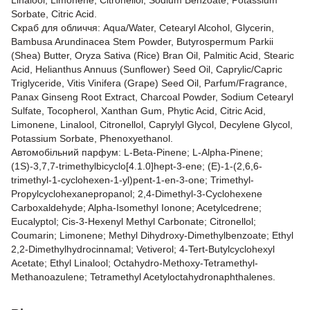
Linalool, Limonene, Citronellol, Sodium Benzoate, Potassium
Sorbate, Citric Acid.
Скраб для обличчя: Aqua/Water, Cetearyl Alcohol, Glycerin,
Bambusa Arundinacea Stem Powder, Butyrospermum Parkii
(Shea) Butter, Oryza Sativa (Rice) Bran Oil, Palmitic Acid, Stearic
Acid, Helianthus Annuus (Sunflower) Seed Oil, Caprylic/Capric
Triglyceride, Vitis Vinifera (Grape) Seed Oil, Parfum/Fragrance,
Panax Ginseng Root Extract, Charcoal Powder, Sodium Cetearyl
Sulfate, Tocopherol, Xanthan Gum, Phytic Acid, Citric Acid,
Limonene, Linalool, Citronellol, Caprylyl Glycol, Decylene Glycol,
Potassium Sorbate, Phenoxyethanol.
Автомобільний парфум: L-Beta-Pinene; L-Alpha-Pinene;
(1S)-3,7,7-trimethylbicyclo[4.1.0]hept-3-ene; (E)-1-(2,6,6-
trimethyl-1-cyclohexen-1-yl)pent-1-en-3-one; Trimethyl-
Propylcyclohexanepropanol; 2,4-Dimethyl-3-Cyclohexene
Carboxaldehyde; Alpha-Isomethyl Ionone; Acetylcedrene;
Eucalyptol; Cis-3-Hexenyl Methyl Carbonate; Citronellol;
Coumarin; Limonene; Methyl Dihydroxy-Dimethylbenzoate; Ethyl
2,2-Dimethylhydrocinnamal; Vetiverol; 4-Tert-Butylcyclohexyl
Acetate; Ethyl Linalool; Octahydro-Methoxy-Tetramethyl-
Methanoazulene; Tetramethyl Acetyloctahydronaphthalenes.