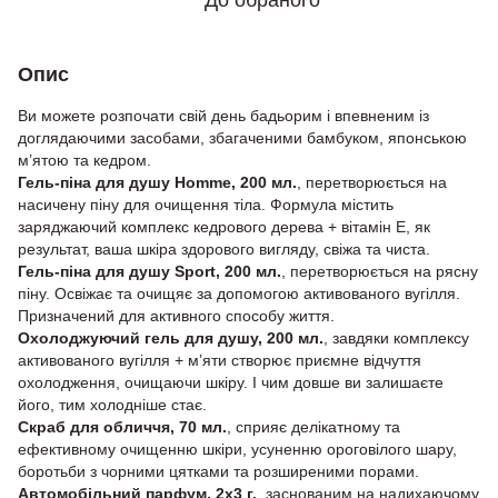
До обраного
Опис
Ви можете розпочати свій день бадьорим і впевненим із
доглядаючими засобами, збагаченими бамбуком, японською
м’ятою та кедром.
Гель-піна для душу Homme, 200 мл.
, перетворюється на
насичену піну для очищення тіла. Формула містить
заряджаючий комплекс кедрового дерева + вітамін Е, як
результат, ваша шкіра здорового вигляду, свіжа та чиста.
Гель-піна для душу Sport, 200 мл.
, перетворюється на рясну
піну. Освіжає та очищяє за допомогою активованого вугілля.
Призначений для активного способу життя.
Охолоджуючий гель для душу, 200 мл.
, завдяки комплексу
активованого вугілля + м’яти створює приємне відчуття
охолодження, очищаючи шкіру. І чим довше ви залишаєте
його, тим холодніше стає.
Скраб для обличчя, 70 мл.
, сприяє делікатному та
ефективному очищенню шкіри, усуненню ороговілого шару,
боротьби з чорними цятками та розширеними порами.
Автомобільний парфум, 2х3 г.
, заснованим на надихаючому