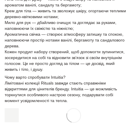
ароматом ванілі, сандалу та бергамоту;
Крем для тіла — живить та зволожує шкіру, огортаючи теплими
деревно-квітковими нотами;
Мило для рук — дбайливо очищує та доглядає за руками,
наповнюючи їх свіжістю та ніжністю;
Ароматична свічка — створює атмосферу затишку та спокою,
наповнюючи простір нотами ванілі, бергамоту та сандалового
дерева.
Кожен продукт набору створений, щоб допомогти зупинитися,
зосередитися на собі та відновити зв’язок зі своїм внутрішнім
голосом. Це не просто догляд за тілом — це досвід, який
живить і тіло, і душу.
Чому варто спробувати Intuitia?
Лімітовані колекції Rituals завжди стають справжніми
відкриттями для цінителів бренду. Intuitia — це можливість
торкнутися особливого настрою сезону, подарувати собі
момент усвідомленості та тепла.