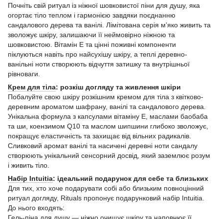
Почніть свій ритуал із ніжної шовковистої піни для душу, яка
огортає тіло теплом і гармонією завдяки поєднанню
сандалового дерева та ванілі. Лімітована серія м’яко живить та
зволожує шкіру, залишаючи її неймовірно ніжною та
шовковистою. Вітамін Е та цінні поживні компоненти
піклуються навіть про найсухішу шкіру, а теплі деревно-
ванільні ноти створюють відчуття затишку та внутрішньої
рівноваги.
Крем для тіла
: розкіш догляду та живлення шкіри
Побалуйте свою шкіру розкішним кремом для тіла з квітково-
деревним ароматом шафрану, ванілі та сандалового дерева.
Унікальна формула з капсулами вітаміну Е, маслами баобаба
та ши, коензимом Q10 та маслом шипшини глибоко зволожує,
покращує еластичність та захищає від вільних радикалів.
Сливковий аромат ванілі та насичені деревні ноти сандалу
створюють унікальний сенсорний досвід, який заземлює розум
і живить тіло.
Набір Intuitia
: ідеальний подарунок для себе та близьких
Для тих, хто хоче подарувати собі або близьким повноцінний
ритуал догляду, Rituals пропонує подарунковий набір Intuitia.
До нього входять:
Гель-піна для душу — ніжно очищує шкіру та наповнює її