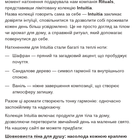
момент натхнення подарувала нам компанія
Rituals
,
представивши лімітовану колекцію
Intuitia
.
Назва колекції говорить сама за себе —
Intuitia
закликає
довіряти інтуїції, сповільнитися та дозволити собі проживати
кожен день більш усвідомлено. Це не просто догляд за тілом
чи аромат для дому, а справжній ритуал, який допомагає
повернутися до себе.
Натхненням для Intuitia стали багаті та теплі ноти:
Шафран — пряний та загадковий акцент, що пробуджує
почуття.
Сандалове дерево — символ гармонії та внутрішнього
спокою.
Ваніль — ніжне завершення композиції, що створює
атмосферу затишку.
Разом ці аромати створюють тонку гармонію: одночасно
заспокійливу та надихаючу.
Колекція Intuitia включає продукти для тіла та дому,
дозволяючи перетворити звичайний день на маленьке свято.
На нашому сайті ви можете придбати:
Шовковиста піна для душу
: насолода кожною краплею