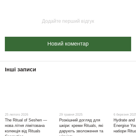
Додайте перший відгук
Новий коментар
Інші записи
25 лютого 2026
29 травня 2025
6 березня 202
The Ritual of Seshen —
Розкішний догляд для
Hydrate and 
нова літня лімітована
шкіри: креми Rituals, які
Energise You
колекція від Rituals
дарують зволоження та
набори Ritu