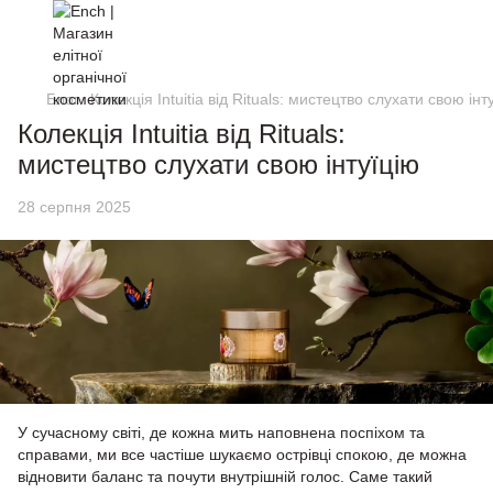
Блог
Колекція Intuitia від Rituals: мистецтво слухати свою інт
Колекція Intuitia від Rituals:
мистецтво слухати свою інтуїцію
28 серпня 2025
У сучасному світі, де кожна мить наповнена поспіхом та
справами, ми все частіше шукаємо острівці спокою, де можна
відновити баланс та почути внутрішній голос. Саме такий