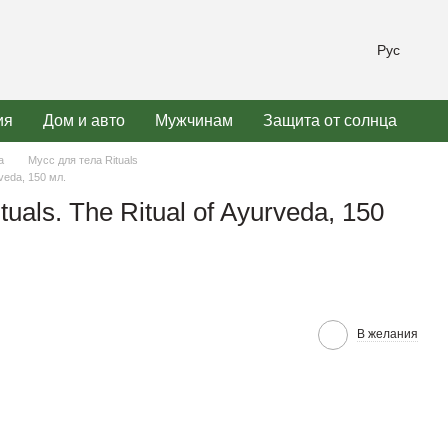
Рус
ия
Дом и авто
Мужчинам
Защита от солнца
а
Мусс для тела Rituals
rveda, 150 мл.
uals. The Ritual of Ayurveda, 150
В желания