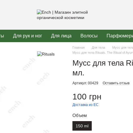
ты
Для рук и ног
Для лица
Волосы
Парфюмер
Главная
Для тела
Мусс для тел
Мусс для тела Rituals. The Ritual of Ayu
Мусс для тела Rit
мл.
Артикул: 00429
Оставить отзыв
100 грн
Доставка из ЕС
Объем
150 ml