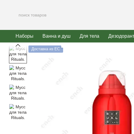
Перейти к основному контенту
Наборы
Ванна и душ
Для тела
Дезодоран
Доставка из ЕС