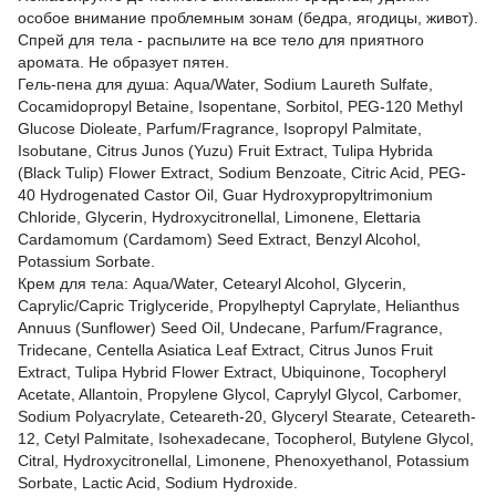
особое внимание проблемным зонам (бедра, ягодицы, живот).
Спрей для тела - распылите на все тело для приятного
аромата. Не образует пятен.
Гель-пена для душа: Aqua/Water, Sodium Laureth Sulfate,
Cocamidopropyl Betaine, Isopentane, Sorbitol, PEG-120 Methyl
Glucose Dioleate, Parfum/Fragrance, Isopropyl Palmitate,
Isobutane, Citrus Junos (Yuzu) Fruit Extract, Tulipa Hybrida
(Black Tulip) Flower Extract, Sodium Benzoate, Citric Acid, PEG-
40 Hydrogenated Castor Oil, Guar Hydroxypropyltrimonium
Chloride, Glycerin, Hydroxycitronellal, Limonene, Elettaria
Cardamomum (Cardamom) Seed Extract, Benzyl Alcohol,
Potassium Sorbate.
Крем для тела: Aqua/Water, Cetearyl Alcohol, Glycerin,
Caprylic/Capric Triglyceride, Propylheptyl Caprylate, Helianthus
Annuus (Sunflower) Seed Oil, Undecane, Parfum/Fragrance,
Tridecane, Centella Asiatica Leaf Extract, Citrus Junos Fruit
Extract, Tulipa Hybrid Flower Extract, Ubiquinone, Tocopheryl
Acetate, Allantoin, Propylene Glycol, Caprylyl Glycol, Carbomer,
Sodium Polyacrylate, Ceteareth-20, Glyceryl Stearate, Ceteareth-
12, Cetyl Palmitate, Isohexadecane, Tocopherol, Butylene Glycol,
Citral, Hydroxycitronellal, Limonene, Phenoxyethanol, Potassium
Sorbate, Lactic Acid, Sodium Hydroxide.