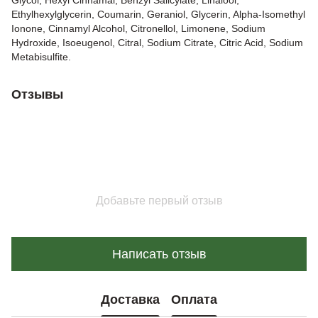
Glycol, Hexyl Cinnamal, Benzyl Salicylate, Linalool,
Ethylhexylglycerin, Coumarin, Geraniol, Glycerin, Alpha-Isomethyl
Ionone, Cinnamyl Alcohol, Citronellol, Limonene, Sodium
Hydroxide, Isoeugenol, Citral, Sodium Citrate, Citric Acid, Sodium
Metabisulfite.
Отзывы
Добавьте первый отзыв
Написать отзыв
Доставка
Оплата