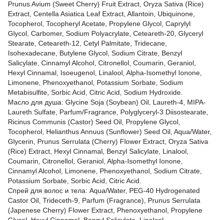
Prunus Avium (Sweet Cherry) Fruit Extract, Oryza Sativa (Rice)
Extract, Centella Asiatica Leaf Extract, Allantoin, Ubiquinone,
Tocopherol, Tocopheryl Acetate, Propylene Glycol, Caprylyl
Glycol, Carbomer, Sodium Polyacrylate, Ceteareth-20, Glyceryl
Stearate, Ceteareth-12, Cetyl Palmitate, Tridecane,
Isohexadecane, Butylene Glycol, Sodium Citrate, Benzyl
Salicylate, Cinnamyl Alcohol, Citronellol, Coumarin, Geraniol,
Hexyl Cinnamal, Isoeugenol, Linalool, Alpha-Isomethyl Ionone,
Limonene, Phenoxyethanol, Potassium Sorbate, Sodium
Metabisulfite, Sorbic Acid, Citric Acid, Sodium Hydroxide.
Масло для душа: Glycine Soja (Soybean) Oil, Laureth-4, MIPA-
Laureth Sulfate, Parfum/Fragrance, Polyglyceryl-3 Diisostearate,
Ricinus Communis (Castor) Seed Oil, Propylene Glycol,
Tocopherol, Helianthus Annuus (Sunflower) Seed Oil, Aqua/Water,
Glycerin, Prunus Serrulata (Cherry) Flower Extract, Oryza Sativa
(Rice) Extract, Hexyl Cinnamal, Benzyl Salicylate, Linalool,
Coumarin, Citronellol, Geraniol, Alpha-Isomethyl Ionone,
Cinnamyl Alcohol, Limonene, Phenoxyethanol, Sodium Citrate,
Potassium Sorbate, Sorbic Acid, Citric Acid.
Спрей для волос и тела: Aqua/Water, PEG-40 Hydrogenated
Castor Oil, Trideceth-9, Parfum (Fragrance), Prunus Serrulata
(Japenese Cherry) Flower Extract, Phenoxyethanol, Propylene