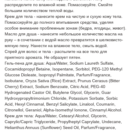
распределите по влажной коже. Помассируйте. Смойте
большим количеством теплой воды.
Крем для тела - нанесите крем на чистую и сухую кожу тела.
Помассируйте до полного впитывания средства, уделяя
особое внимание проблемным зонам (бедра, ягодицы, живот).
Масло для душа - нанесите небольшое количество масла на
руку – в сочетании с водой масло превратится в шелковисто-
мягкую пену. Нанести на влажное тело, смыть водой.
Спрей для волос и тела - распылите на все тело для
приятного аромата. Не образует пятен.
Гель-пена для душа: Aqua/Water, Sodium Laureth Sulfate,
Cocamidopropyl Betaine, Isopentane, Sorbitol, PEG-120 Methyl
Glucose Dioleate, Isopropyl Palmitate, Parfum/Fragrance,
Isobutane, Oryza Sativa (Rice) Extract, Prunus Cerasus (Bitter
Cherry) Extract, Sodium Benzoate, Citric Acid, PEG-40
Hydrogenated Castor Oil, Butylene Glycol, Glycerin, Guar
Hydroxypropyltrimonium Chloride, Potassium Sorbate, Sorbic
Acid, Hexyl Cinnamal, Benzyl Salicylate, Linalool, Coumarin,
Citronellol, Geraniol, Alpha-Isomethyl Ionone, Cinnamyl Alcohol.
Крем для тела: Aqua/Water, Cetearyl Alcohol, Glycerin,
Caprylic/Capric Triglyceride, Propylheptyl Caprylate, Undecane,
Helianthus Annuus (Sunflower) Seed Oil, Parfum/Fragrance,