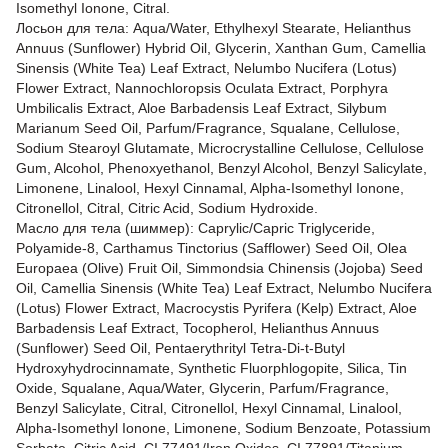
Isomethyl Ionone, Citral.
Лосьон для тела: Aqua/Water, Ethylhexyl Stearate, Helianthus
Annuus (Sunflower) Hybrid Oil, Glycerin, Xanthan Gum, Camellia
Sinensis (White Tea) Leaf Extract, Nelumbo Nucifera (Lotus)
Flower Extract, Nannochloropsis Oculata Extract, Porphyra
Umbilicalis Extract, Aloe Barbadensis Leaf Extract, Silybum
Marianum Seed Oil, Parfum/Fragrance, Squalane, Cellulose,
Sodium Stearoyl Glutamate, Microcrystalline Cellulose, Cellulose
Gum, Alcohol, Phenoxyethanol, Benzyl Alcohol, Benzyl Salicylate,
Limonene, Linalool, Hexyl Cinnamal, Alpha-Isomethyl Ionone,
Citronellol, Citral, Citric Acid, Sodium Hydroxide.
Масло для тела (шиммер): Caprylic/Capric Triglyceride,
Polyamide-8, Carthamus Tinctorius (Safflower) Seed Oil, Olea
Europaea (Olive) Fruit Oil, Simmondsia Chinensis (Jojoba) Seed
Oil, Camellia Sinensis (White Tea) Leaf Extract, Nelumbo Nucifera
(Lotus) Flower Extract, Macrocystis Pyrifera (Kelp) Extract, Aloe
Barbadensis Leaf Extract, Tocopherol, Helianthus Annuus
(Sunflower) Seed Oil, Pentaerythrityl Tetra-Di-t-Butyl
Hydroxyhydrocinnamate, Synthetic Fluorphlogopite, Silica, Tin
Oxide, Squalane, Aqua/Water, Glycerin, Parfum/Fragrance,
Benzyl Salicylate, Citral, Citronellol, Hexyl Cinnamal, Linalool,
Alpha-Isomethyl Ionone, Limonene, Sodium Benzoate, Potassium