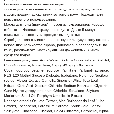
большим количеством теплой воды.
Лосьон для тела - нанесите после душа или перед сном и
массирующими движениями вотрите в кожу. Подходит для
повседневного использования.
Масло для тела (шиммер) - перед использованием хорошо
взболтать. Нанесите сразу после душа. Дайте 5 минут
впитаться и высохнуть, прежде чем одеваться.
Скраб для тела с глиной - на влажную или сухую кожу нанести
небольшое количество скраба, равномерно распределить по
коже, разглаживать массирующими движениями. Смыть
средство водой.
Гель-пена для душа: Aqua/Water, Sodium Coco-Sulfate, Sorbitol,
Coco-Glucoside, Isopentane, Caprylyl/Capryl Glucoside,
Cocamidopropyl Betaine, Isopropyl Palmitate, Parfum/Fragrance,
PEG-120 Methyl Glucose Dioleate, Isobutane, Nelumbo Nucifera
(Lotus) Flower Extract, Camellia Sinensis (White Tea) Leaf
Extract, Citric Acid, Sodium Chloride, Sodium Benzoate, Glycerin,
Guar Hydroxypropyltrimonium Chloride, Squalane, Silybum
Marianum Seed Oil, Porphyra Umbilicalis Extract,
Nannochloropsis Oculata Extract, Aloe Barbadensis Leaf Juice
Powder, Tocopherol, Potassium Sorbate, Sorbic Acid, Benzyl
Salicylate, Limonene, Linalool, Hexyl Cinnamal, Citronellol, Alpha-