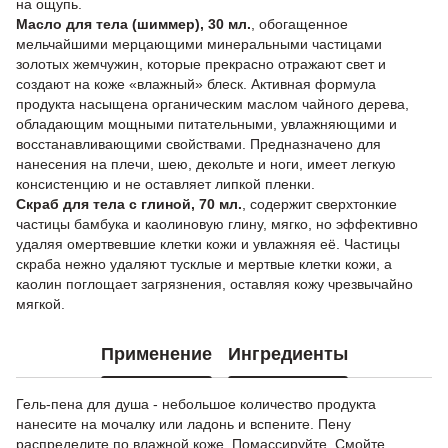
на ощупь.
Масло для тела (шиммер), 30 мл.
, обогащенное
мельчайшими мерцающими минеральными частицами
золотых жемчужин, которые прекрасно отражают свет и
создают на коже «влажный» блеск. Активная формула
продукта насыщена органическим маслом чайного дерева,
обладающим мощными питательными, увлажняющими и
восстанавливающими свойствами. Предназначено для
нанесения на плечи, шею, декольте и ноги, имеет легкую
консистенцию и не оставляет липкой пленки.
Скраб для тела с глиной, 70 мл.
, содержит сверхтонкие
частицы бамбука и каолиновую глину, мягко, но эффективно
удаляя омертвевшие клетки кожи и увлажняя её. Частицы
скраба нежно удаляют тусклые и мертвые клетки кожи, а
каолин поглощает загрязнения, оставляя кожу чрезвычайно
мягкой.
Применение
Ингредиенты
Гель-пена для душа - небольшое количество продукта
нанесите на мочалку или ладонь и вспените. Пену
распределите по влажной коже. Помассируйте. Смойте