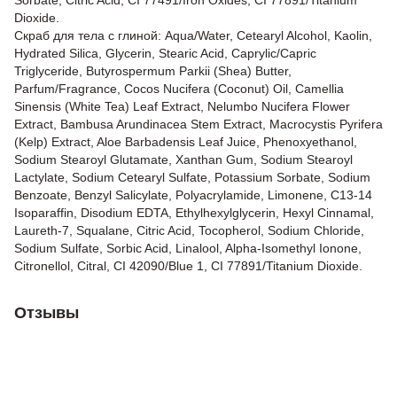
Sorbate, Citric Acid, CI 77491/Iron Oxides, CI 77891/Titanium
Dioxide.
Скраб для тела с глиной: Aqua/Water, Cetearyl Alcohol, Kaolin,
Hydrated Silica, Glycerin, Stearic Acid, Caprylic/Capric
Triglyceride, Butyrospermum Parkii (Shea) Butter,
Parfum/Fragrance, Cocos Nucifera (Coconut) Oil, Camellia
Sinensis (White Tea) Leaf Extract, Nelumbo Nucifera Flower
Extract, Bambusa Arundinacea Stem Extract, Macrocystis Pyrifera
(Kelp) Extract, Aloe Barbadensis Leaf Juice, Phenoxyethanol,
Sodium Stearoyl Glutamate, Xanthan Gum, Sodium Stearoyl
Lactylate, Sodium Cetearyl Sulfate, Potassium Sorbate, Sodium
Benzoate, Benzyl Salicylate, Polyacrylamide, Limonene, C13-14
Isoparaffin, Disodium EDTA, Ethylhexylglycerin, Hexyl Cinnamal,
Laureth-7, Squalane, Citric Acid, Tocopherol, Sodium Chloride,
Sodium Sulfate, Sorbic Acid, Linalool, Alpha-Isomethyl Ionone,
Citronellol, Citral, CI 42090/Blue 1, CI 77891/Titanium Dioxide.
Отзывы